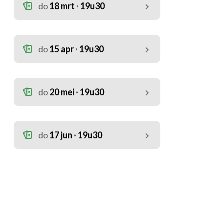
do
18 mrt
19u30
do
15 apr
19u30
do
20 mei
19u30
do
17 jun
19u30