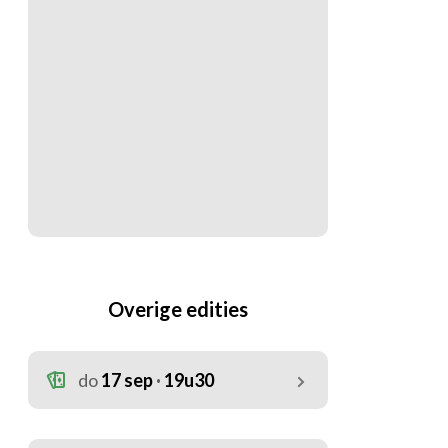
Overige edities
do
17 sep
19u30