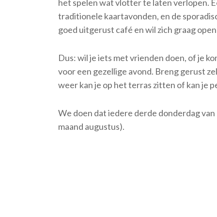
het spelen wat vlotter te laten verlopen. 
traditionele kaartavonden, en de sporadis
goed uitgerust café en wil zich graag open 
Dus: wil je iets met vrienden doen, of je kom
voor een gezellige avond. Breng gerust ze
weer kan je op het terras zitten of kan j
We doen dat iedere derde donderdag van d
maand augustus).