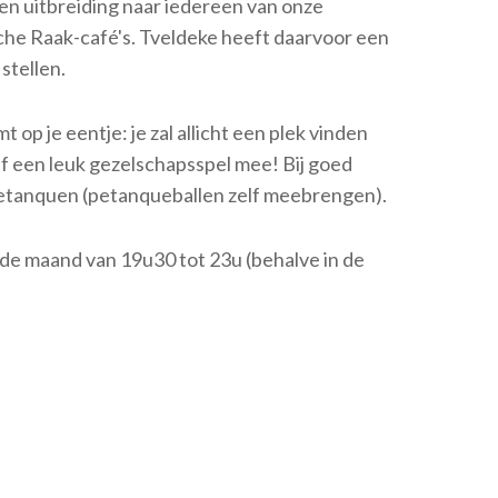
Een uitbreiding naar iedereen van onze
che Raak-café's. Tveldeke heeft daarvoor een
stellen.
t op je eentje: je zal allicht een plek vinden
lf een leuk gezelschapsspel mee! Bij goed
e petanquen (petanqueballen zelf meebrengen).
e maand van 19u30 tot 23u (behalve in de