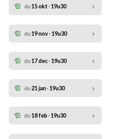
do
15 okt
19u30
do
19 nov
19u30
do
17 dec
19u30
do
21 jan
19u30
do
18 feb
19u30